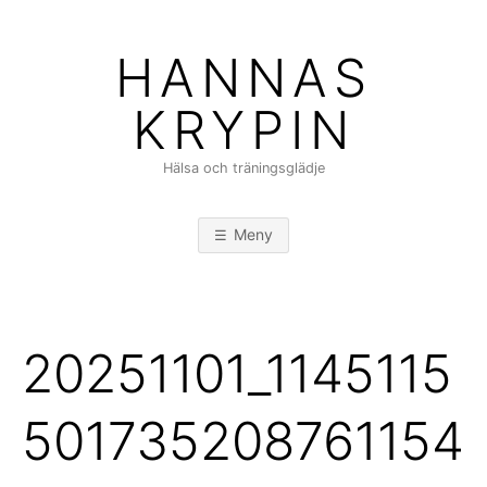
Hoppa
till
HANNAS
innehåll
KRYPIN
Hälsa och träningsglädje
Meny
20251101_1145115
501735208761154