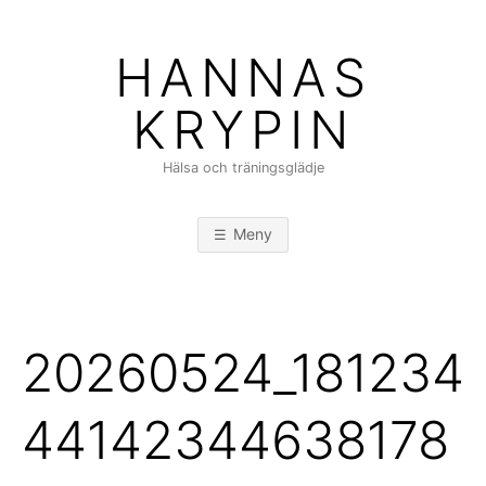
Hoppa
till
HANNAS
innehåll
KRYPIN
Hälsa och träningsglädje
Meny
20260524_181234
44142344638178