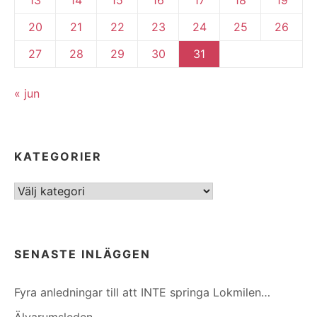
20
21
22
23
24
25
26
27
28
29
30
31
« jun
KATEGORIER
Kategorier
SENASTE INLÄGGEN
Fyra anledningar till att INTE springa Lokmilen…
Älvarumsleden