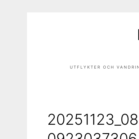
Hoppa
till
innehåll
UTFLYKTER OCH VANDRI
20251123_08
0923037306