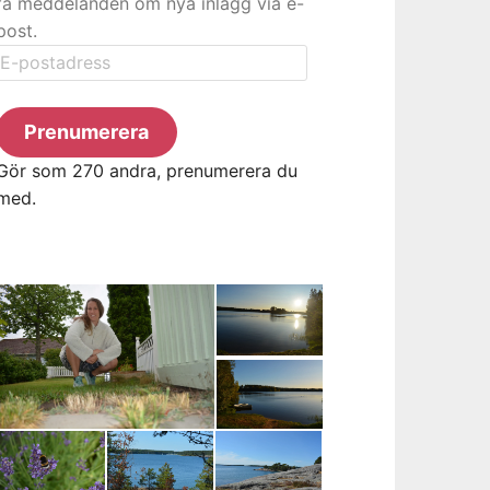
få meddelanden om nya inlägg via e-
post.
E-
postadress
Prenumerera
Gör som 270 andra, prenumerera du
med.