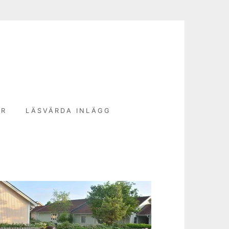
N
ER
LÄSVÄRDA INLÄGG