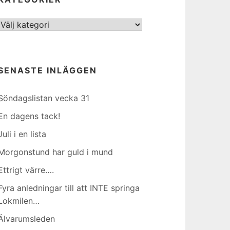
Kategorier
SENASTE INLÄGGEN
Söndagslistan vecka 31
En dagens tack!
Juli i en lista
Morgonstund har guld i mund
Ettrigt värre….
Fyra anledningar till att INTE springa
Lokmilen…
Älvarumsleden