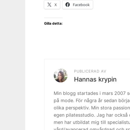
X
Facebook
Gilla detta:
PUBLICERAD AV
Hannas krypin
Min blogg startades i mars 2007
på mode. För några år sedan börja
olika perspektiv. Min stora passion
egen pilatesstudio. Jag har också 
men har utbildat mig till specialis
vård/avancerad omvårdnad och spe