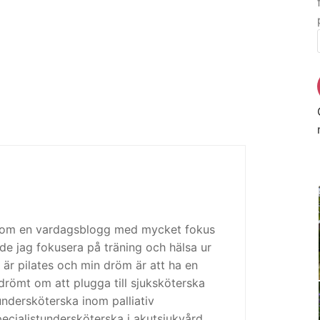
 som en vardagsblogg med mycket fokus
de jag fokusera på träning och hälsa ur
 är pilates och min dröm är att ha en
drömt om att plugga till sjuksköterska
tundersköterska inom palliativ
cialistundersköterska i akutsjukvård