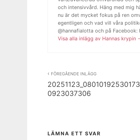
och intensivvård. Häng med mig h
nu är det mycket fokus på ren omv
egentligen och vad vill våra politi
@hannafialotta och på Facebook:
Visa alla inlägg av Hannas krypin
Inläggsnavigering
FÖREGÅENDE INLÄGG
20251123_08010192530173
0923037306
LÄMNA ETT SVAR