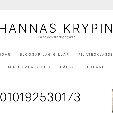
HANNAS KRYPI
Hälsa och träningsglädje
NGAR
BLOGGAR JAG GILLAR
PILATESKLASS
MIN GAMLA BLOGG
HÄLSA
GOTLAND
010192530173