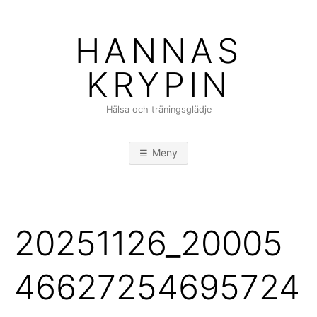
Hoppa
till
HANNAS
innehåll
KRYPIN
Hälsa och träningsglädje
Meny
20251126_20005
46627254695724