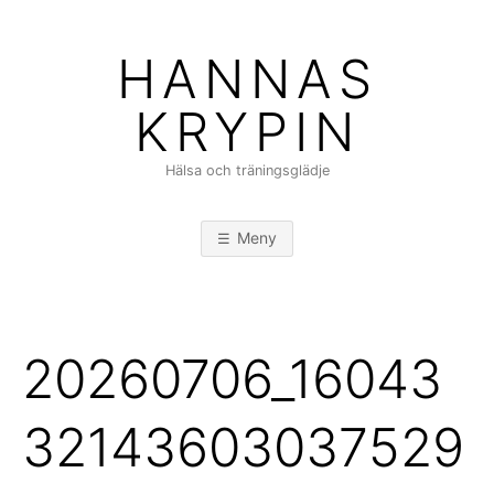
Hoppa
till
HANNAS
innehåll
KRYPIN
Hälsa och träningsglädje
Meny
20260706_16043
32143603037529