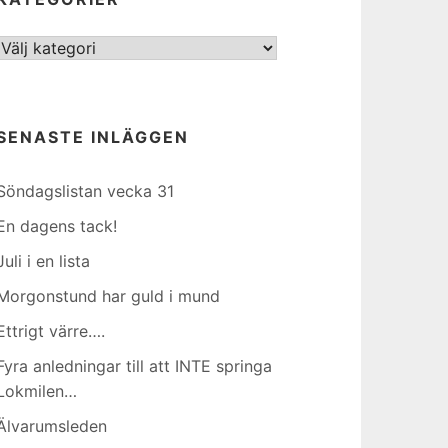
Kategorier
SENASTE INLÄGGEN
Söndagslistan vecka 31
En dagens tack!
Juli i en lista
Morgonstund har guld i mund
Ettrigt värre….
Fyra anledningar till att INTE springa
Lokmilen…
Älvarumsleden