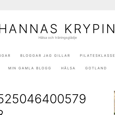
HANNAS KRYPI
Hälsa och träningsglädje
NGAR
BLOGGAR JAG GILLAR
PILATESKLASS
MIN GAMLA BLOGG
HÄLSA
GOTLAND
1525046400579
8