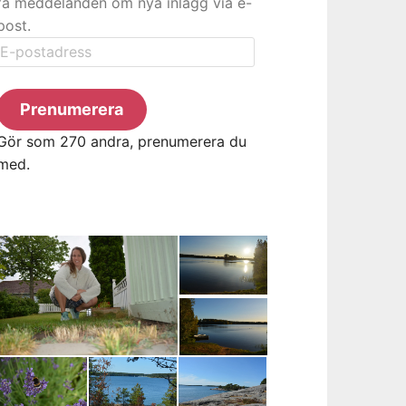
få meddelanden om nya inlägg via e-
post.
E-
postadress
Prenumerera
Gör som 270 andra, prenumerera du
med.