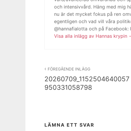
och intensivvård. Häng med mig h
nu är det mycket fokus på ren omv
egentligen och vad vill våra politi
@hannafialotta och på Facebook:
Visa alla inlägg av Hannas krypin
Inläggsnavigering
FÖREGÅENDE INLÄGG
20260709_1152504640057
950331058798
LÄMNA ETT SVAR