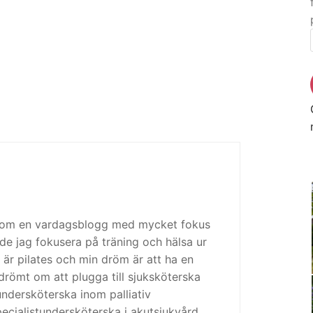
 som en vardagsblogg med mycket fokus
de jag fokusera på träning och hälsa ur
 är pilates och min dröm är att ha en
drömt om att plugga till sjuksköterska
tundersköterska inom palliativ
cialistundersköterska i akutsjukvård