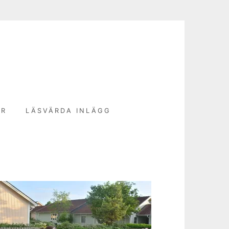
N
ER
LÄSVÄRDA INLÄGG