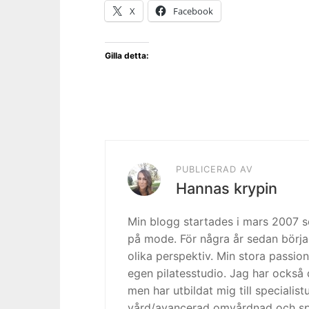
X
Facebook
Gilla detta:
PUBLICERAD AV
Hannas krypin
Min blogg startades i mars 2007
på mode. För några år sedan börja
olika perspektiv. Min stora passion
egen pilatesstudio. Jag har också 
men har utbildat mig till specialis
vård/avancerad omvårdnad och spe