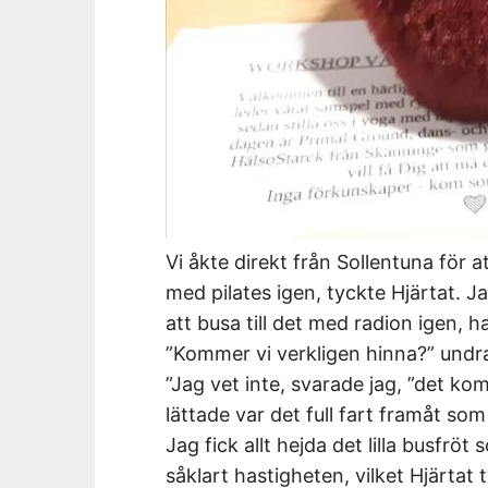
Vi åkte direkt från Sollentuna för at
med pilates igen, tyckte Hjärtat. J
att busa till det med radion igen, ha
”Kommer vi verkligen hinna?” undrad
”Jag vet inte, svarade jag, ”det kom
lättade var det full fart framåt som 
Jag fick allt hejda det lilla busfröt
såklart hastigheten, vilket Hjärtat t