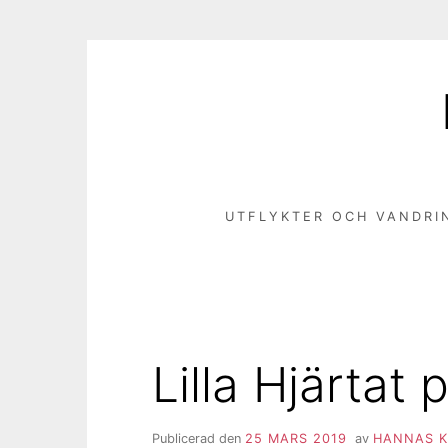
Hoppa
till
innehåll
UTFLYKTER OCH VANDRI
Lilla Hjärtat
Publicerad den
25 MARS 2019
av
HANNAS K