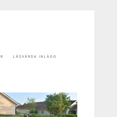
N
ER
LÄSVÄRDA INLÄGG