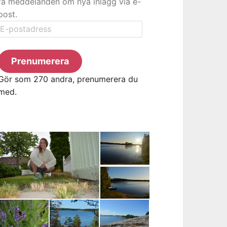
få meddelanden om nya inlägg via e-
post.
E-
postadress
Prenumerera
Gör som 270 andra, prenumerera du
med.