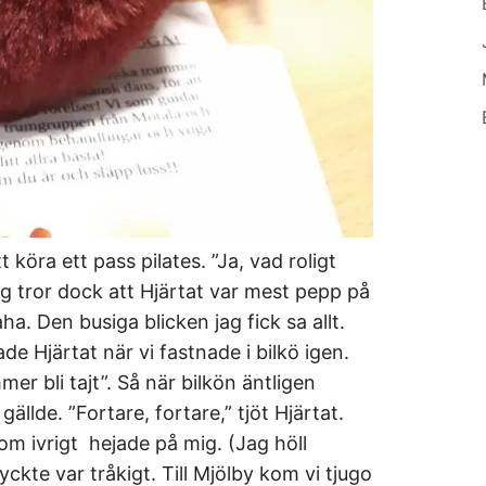
t köra ett pass pilates. ”Ja, vad roligt
ag tror dock att Hjärtat var mest pepp på
ha. Den busiga blicken jag fick sa allt.
e Hjärtat när vi fastnade i bilkö igen.
mer bli tajt”. Så när bilkön äntligen
gällde. ”Fortare, fortare,” tjöt Hjärtat.
 som ivrigt hejade på mig. (Jag höll
yckte var tråkigt. Till Mjölby kom vi tjugo