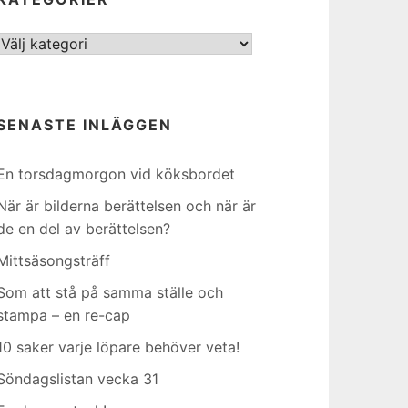
Kategorier
SENASTE INLÄGGEN
En torsdagmorgon vid köksbordet
När är bilderna berättelsen och när är
de en del av berättelsen?
Mittsäsongsträff
Som att stå på samma ställe och
stampa – en re-cap
10 saker varje löpare behöver veta!
Söndagslistan vecka 31