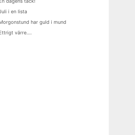
En dagens tack!
Juli i en lista
Morgonstund har guld i mund
Ettrigt värre….