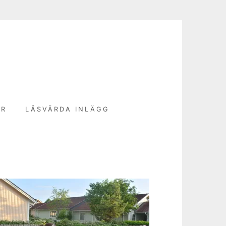
N
ER
LÄSVÄRDA INLÄGG