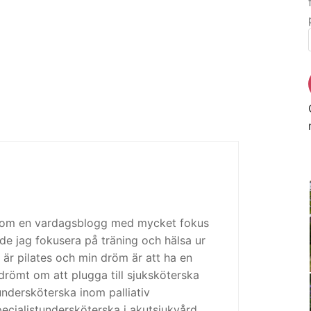
 som en vardagsblogg med mycket fokus
de jag fokusera på träning och hälsa ur
 är pilates och min dröm är att ha en
drömt om att plugga till sjuksköterska
tundersköterska inom palliativ
cialistundersköterska i akutsjukvård