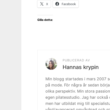
X
Facebook
Gilla detta:
PUBLICERAD AV
Hannas krypin
Min blogg startades i mars 2007
på mode. För några år sedan börja
olika perspektiv. Min stora passion
egen pilatesstudio. Jag har också 
men har utbildat mig till specialis
vård/avancerad omvårdnad och spe