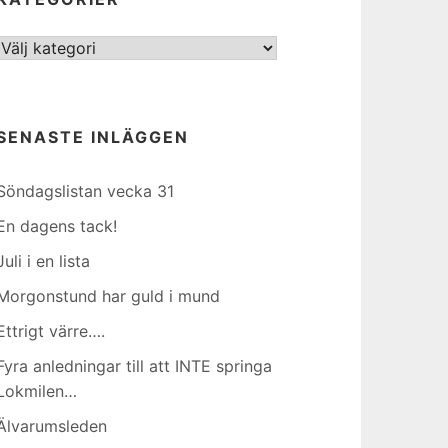
Kategorier
SENASTE INLÄGGEN
Söndagslistan vecka 31
En dagens tack!
Juli i en lista
Morgonstund har guld i mund
Ettrigt värre….
Fyra anledningar till att INTE springa
Lokmilen…
Älvarumsleden