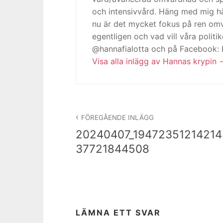
och intensivvård. Häng med mig h
nu är det mycket fokus på ren omv
egentligen och vad vill våra politi
@hannafialotta och på Facebook:
Visa alla inlägg av Hannas krypin
Inläggsnavigering
FÖREGÅENDE INLÄGG
20240407_19472351214214
37721844508
LÄMNA ETT SVAR