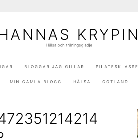
HANNAS KRYPI
Hälsa och träningsglädje
NGAR
BLOGGAR JAG GILLAR
PILATESKLASS
MIN GAMLA BLOGG
HÄLSA
GOTLAND
472351214214
8