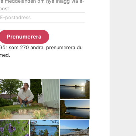
få meddelanden om nya inlägg via e-
post.
E-
postadress
Prenumerera
Gör som 270 andra, prenumerera du
med.