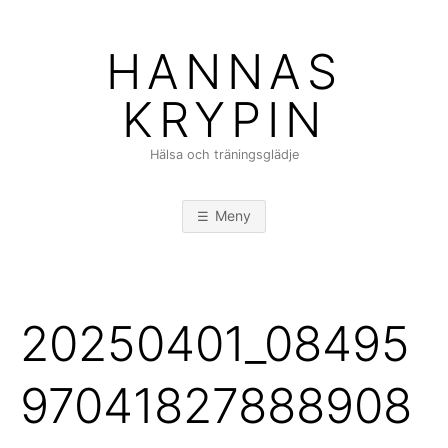
Hoppa
till
HANNAS
innehåll
KRYPIN
Hälsa och träningsglädje
Meny
20250401_08495
97041827888908