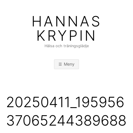
Hoppa
till
HANNAS
innehåll
KRYPIN
Hälsa och träningsglädje
Meny
20250411_195956
37065244389688