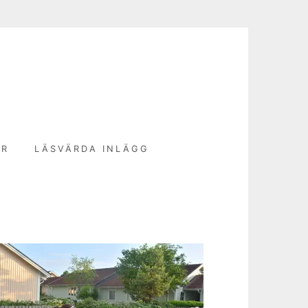
N
ER
LÄSVÄRDA INLÄGG