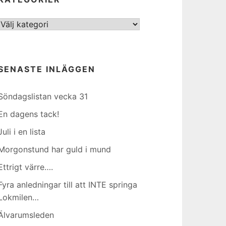
Kategorier
SENASTE INLÄGGEN
Söndagslistan vecka 31
En dagens tack!
Juli i en lista
Morgonstund har guld i mund
Ettrigt värre….
Fyra anledningar till att INTE springa
Lokmilen…
Älvarumsleden