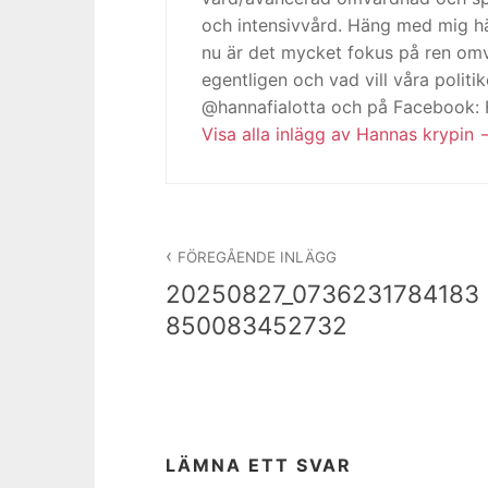
och intensivvård. Häng med mig h
nu är det mycket fokus på ren omv
egentligen och vad vill våra politi
@hannafialotta och på Facebook:
Visa alla inlägg av Hannas krypin
Inläggsnavigering
FÖREGÅENDE INLÄGG
20250827_0736231784183
850083452732
LÄMNA ETT SVAR