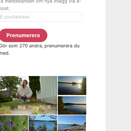
få meddelanden om nya inlägg via e-
post.
E-
postadress
Prenumerera
Gör som 270 andra, prenumerera du
med.