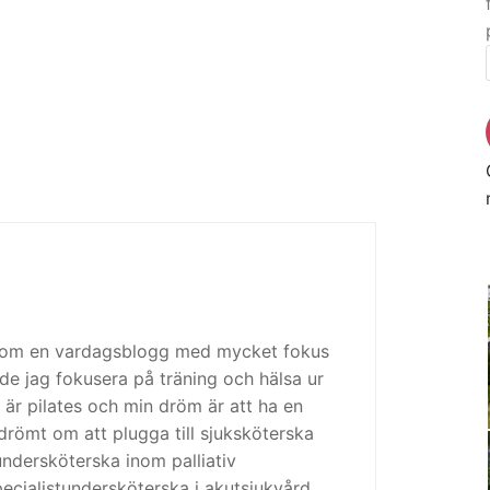
 som en vardagsblogg med mycket fokus
de jag fokusera på träning och hälsa ur
 är pilates och min dröm är att ha en
drömt om att plugga till sjuksköterska
tundersköterska inom palliativ
cialistundersköterska i akutsjukvård