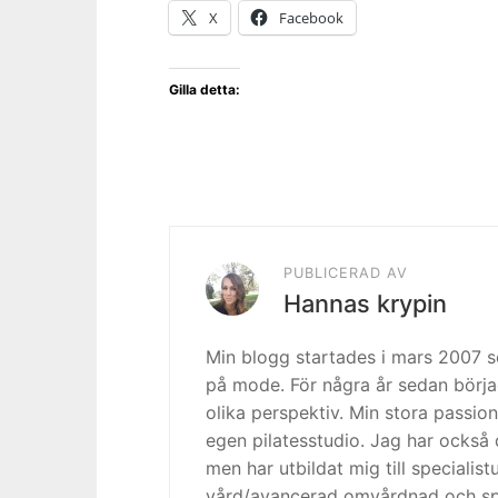
X
Facebook
Gilla detta:
PUBLICERAD AV
Hannas krypin
Min blogg startades i mars 2007
på mode. För några år sedan börja
olika perspektiv. Min stora passion
egen pilatesstudio. Jag har också 
men har utbildat mig till specialis
vård/avancerad omvårdnad och spe