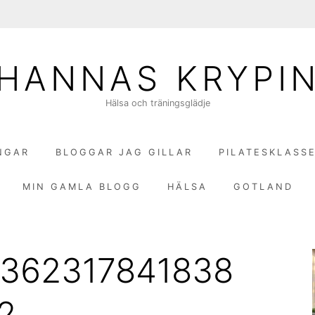
HANNAS KRYPI
Hälsa och träningsglädje
NGAR
BLOGGAR JAG GILLAR
PILATESKLASS
MIN GAMLA BLOGG
HÄLSA
GOTLAND
7362317841838
2