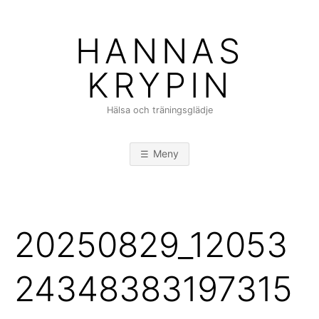
Hoppa
till
HANNAS
innehåll
KRYPIN
Hälsa och träningsglädje
Meny
20250829_12053
24348383197315