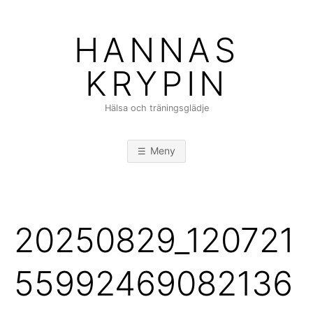
Hoppa
till
HANNAS
innehåll
KRYPIN
Hälsa och träningsglädje
Meny
20250829_120721
55992469082136