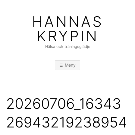
Hoppa
till
HANNAS
innehåll
KRYPIN
Hälsa och träningsglädje
Meny
20260706_16343
26943219238954