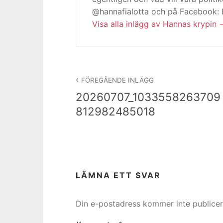
@hannafialotta och på Facebook:
Visa alla inlägg av Hannas krypin
Inläggsnavigering
FÖREGÅENDE INLÄGG
20260707_1033558263709
812982485018
LÄMNA ETT SVAR
Din e-postadress kommer inte publicer