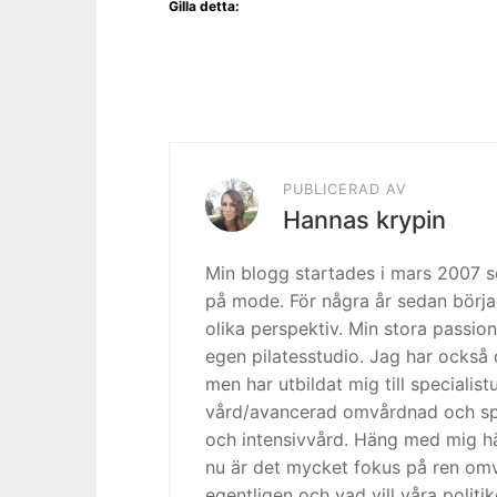
Gilla detta:
PUBLICERAD AV
Hannas krypin
Min blogg startades i mars 2007
på mode. För några år sedan börja
olika perspektiv. Min stora passion
egen pilatesstudio. Jag har också 
men har utbildat mig till specialis
vård/avancerad omvårdnad och spe
och intensivvård. Häng med mig h
nu är det mycket fokus på ren omv
egentligen och vad vill våra politi