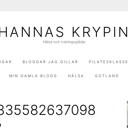
HANNAS KRYPI
Hälsa och träningsglädje
NGAR
BLOGGAR JAG GILLAR
PILATESKLASS
MIN GAMLA BLOGG
HÄLSA
GOTLAND
0335582637098
8