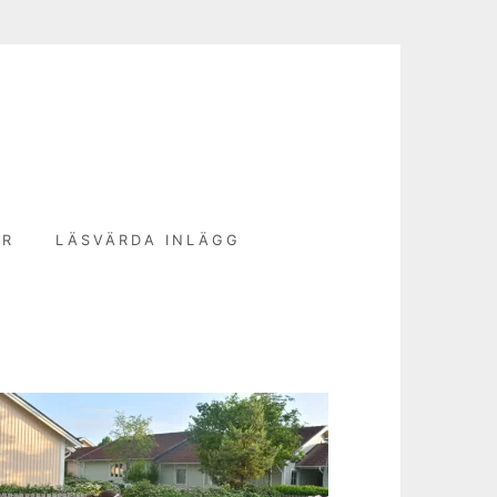
N
ER
LÄSVÄRDA INLÄGG