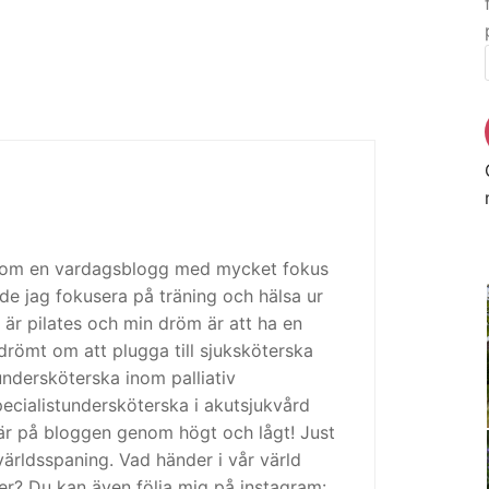
 som en vardagsblogg med mycket fokus
de jag fokusera på träning och hälsa ur
 är pilates och min dröm är att ha en
drömt om att plugga till sjuksköterska
tundersköterska inom palliativ
cialistundersköterska i akutsjukvård
är på bloggen genom högt och lågt! Just
ärldsspaning. Vad händer i vår värld
ker? Du kan även följa mig på instagram: