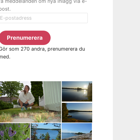
få meddelanden om nya inlägg via e-
post.
E-
postadress
Prenumerera
Gör som 270 andra, prenumerera du
med.