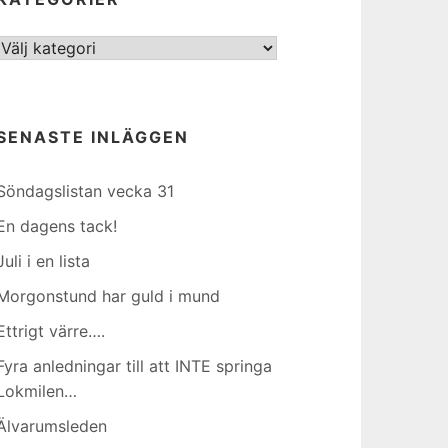
Kategorier
SENASTE INLÄGGEN
Söndagslistan vecka 31
En dagens tack!
Juli i en lista
Morgonstund har guld i mund
Ettrigt värre….
Fyra anledningar till att INTE springa
Lokmilen…
Älvarumsleden