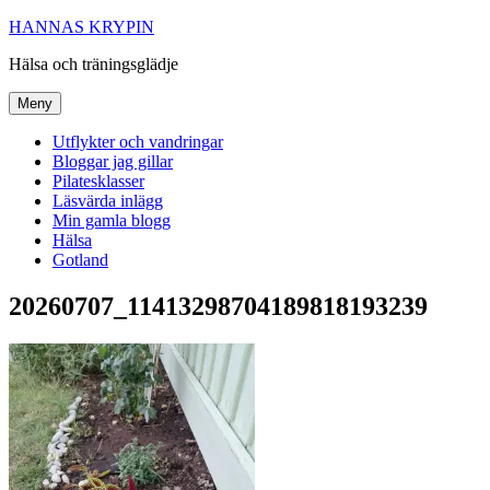
Hoppa
HANNAS KRYPIN
till
Hälsa och träningsglädje
innehåll
Meny
Utflykter och vandringar
Bloggar jag gillar
Pilatesklasser
Läsvärda inlägg
Min gamla blogg
Hälsa
Gotland
20260707_11413298704189818193239