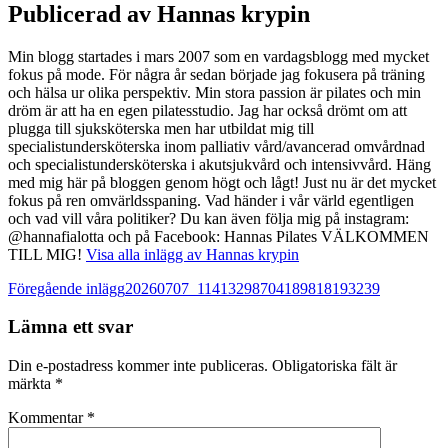
Publicerad av
Hannas krypin
Min blogg startades i mars 2007 som en vardagsblogg med mycket
fokus på mode. För några år sedan började jag fokusera på träning
och hälsa ur olika perspektiv. Min stora passion är pilates och min
dröm är att ha en egen pilatesstudio. Jag har också drömt om att
plugga till sjuksköterska men har utbildat mig till
specialistundersköterska inom palliativ vård/avancerad omvårdnad
och specialistundersköterska i akutsjukvård och intensivvård. Häng
med mig här på bloggen genom högt och lågt! Just nu är det mycket
fokus på ren omvärldsspaning. Vad händer i vår värld egentligen
och vad vill våra politiker? Du kan även följa mig på instagram:
@hannafialotta och på Facebook: Hannas Pilates VÄLKOMMEN
TILL MIG!
Visa alla inlägg av Hannas krypin
Inläggsnavigering
Föregående inlägg
20260707_11413298704189818193239
Lämna ett svar
Din e-postadress kommer inte publiceras.
Obligatoriska fält är
märkta
*
Kommentar
*