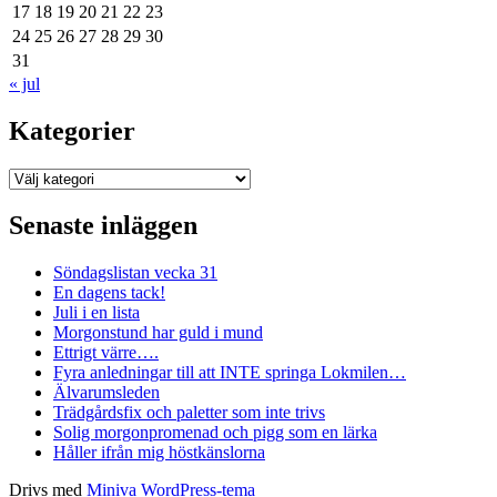
17
18
19
20
21
22
23
24
25
26
27
28
29
30
31
« jul
Kategorier
Kategorier
Senaste inläggen
Söndagslistan vecka 31
En dagens tack!
Juli i en lista
Morgonstund har guld i mund
Ettrigt värre….
Fyra anledningar till att INTE springa Lokmilen…
Älvarumsleden
Trädgårdsfix och paletter som inte trivs
Solig morgonpromenad och pigg som en lärka
Håller ifrån mig höstkänslorna
Drivs med
Miniva WordPress-tema