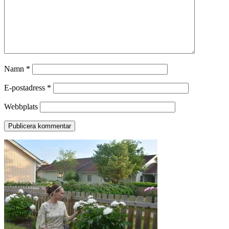
Namn
*
E-postadress
*
Webbplats