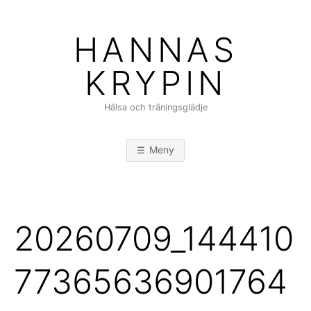
Hoppa
till
HANNAS
innehåll
KRYPIN
Hälsa och träningsglädje
Meny
20260709_144410
77365636901764