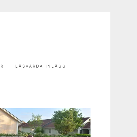
N
ER
LÄSVÄRDA INLÄGG