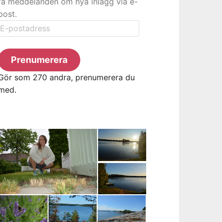
få meddelanden om nya inlägg via e-
post.
E-
postadress
Prenumerera
Gör som 270 andra, prenumerera du
med.