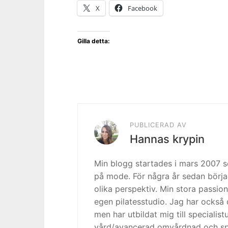
X
Facebook
Gilla detta:
PUBLICERAD AV
Hannas krypin
Min blogg startades i mars 2007
på mode. För några år sedan börja
olika perspektiv. Min stora passion
egen pilatesstudio. Jag har också 
men har utbildat mig till specialis
vård/avancerad omvårdnad och spe