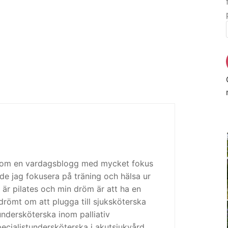
 som en vardagsblogg med mycket fokus
de jag fokusera på träning och hälsa ur
 är pilates och min dröm är att ha en
drömt om att plugga till sjuksköterska
tundersköterska inom palliativ
cialistundersköterska i akutsjukvård