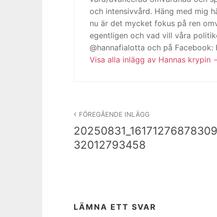
och intensivvård. Häng med mig h
nu är det mycket fokus på ren omv
egentligen och vad vill våra politi
@hannafialotta och på Facebook:
Visa alla inlägg av Hannas krypin
Inläggsnavigering
FÖREGÅENDE INLÄGG
20250831_1617127687830
32012793458
LÄMNA ETT SVAR