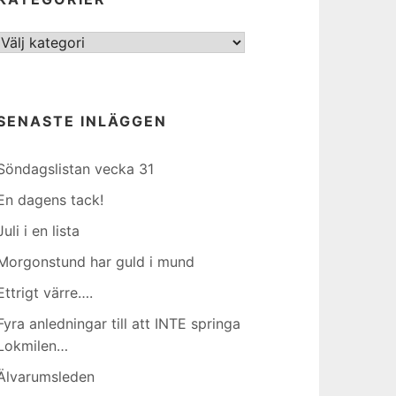
Kategorier
SENASTE INLÄGGEN
Söndagslistan vecka 31
En dagens tack!
Juli i en lista
Morgonstund har guld i mund
Ettrigt värre….
Fyra anledningar till att INTE springa
Lokmilen…
Älvarumsleden