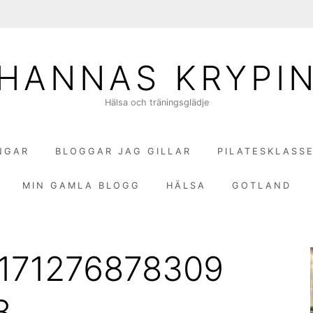
HANNAS KRYPI
Hälsa och träningsglädje
NGAR
BLOGGAR JAG GILLAR
PILATESKLASS
MIN GAMLA BLOGG
HÄLSA
GOTLAND
171276878309
8