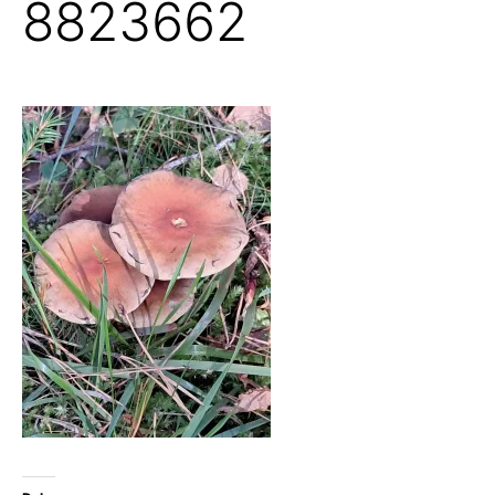
8823662