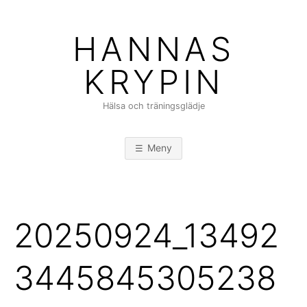
Hoppa
till
HANNAS
innehåll
KRYPIN
Hälsa och träningsglädje
Meny
20250924_13492
3445845305238