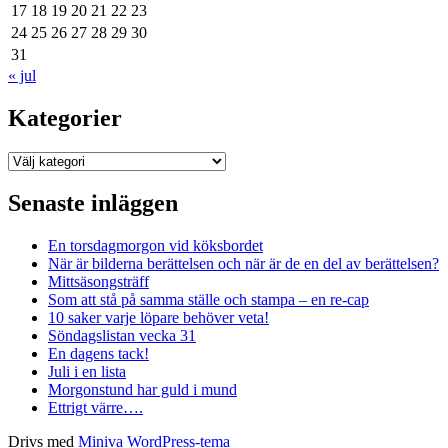
17
18
19
20
21
22
23
24
25
26
27
28
29
30
31
« jul
Kategorier
Kategorier
Senaste inläggen
En torsdagmorgon vid köksbordet
När är bilderna berättelsen och när är de en del av berättelsen?
Mittsäsongsträff
Som att stå på samma ställe och stampa – en re-cap
10 saker varje löpare behöver veta!
Söndagslistan vecka 31
En dagens tack!
Juli i en lista
Morgonstund har guld i mund
Ettrigt värre….
Drivs med
Miniva WordPress-tema