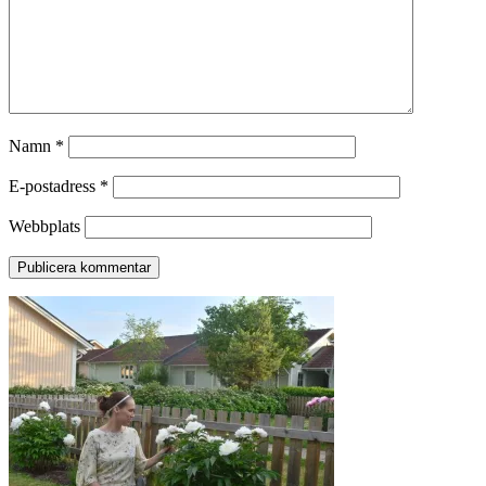
Namn
*
E-postadress
*
Webbplats