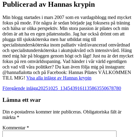
Publicerad av
Hannas krypin
Min blogg startades i mars 2007 som en vardagsblogg med mycket
fokus på mode. För några år sedan började jag fokusera på träning
och hälsa ur olika perspektiv. Min stora passion är pilates och min
dröm är att ha en egen pilatesstudio. Jag har också drömt om att
plugga till sjuksköterska men har utbildat mig till
specialistundersköterska inom palliativ vård/avancerad omvårdnad
och specialistundersköterska i akutsjukvård och intensivvård. Häng
med mig här på bloggen genom högt och lågt! Just nu är det mycket
fokus på ren omvärldsspaning. Vad händer i vår värld egentligen
och vad vill våra politiker? Du kan även följa mig på instagram:
@hannafialotta och på Facebook: Hannas Pilates VÄLKOMMEN
TILL MIG!
Visa alla inlägg av Hannas krypin
Inläggsnavigering
Föregående inlägg
20251025_1345439161135863550678780
Lämna ett svar
Din e-postadress kommer inte publiceras.
Obligatoriska fält är
märkta
*
Kommentar
*