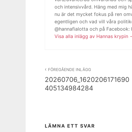
och intensivvård. Häng med mig h
nu är det mycket fokus på ren omv
egentligen och vad vill våra politi
@hannafialotta och på Facebook:
Visa alla inlägg av Hannas krypin
Inläggsnavigering
FÖREGÅENDE INLÄGG
20260706_1620206171690
405134984284
LÄMNA ETT SVAR