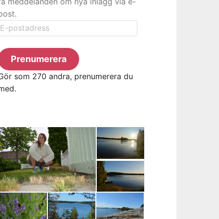
få meddelanden om nya inlägg via e-
post.
E-
postadress
Prenumerera
Gör som 270 andra, prenumerera du
med.