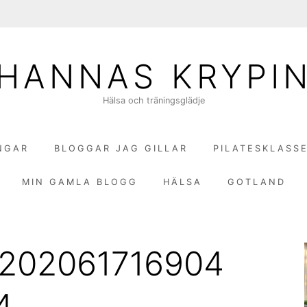
HANNAS KRYPI
Hälsa och träningsglädje
NGAR
BLOGGAR JAG GILLAR
PILATESKLASS
MIN GAMLA BLOGG
HÄLSA
GOTLAND
6202061716904
4