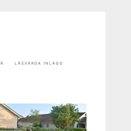
N
ER
LÄSVÄRDA INLÄGG