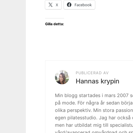
X
Facebook
Gilla detta:
PUBLICERAD AV
Hannas krypin
Min blogg startades i mars 2007
på mode. För några år sedan börja
olika perspektiv. Min stora passion
egen pilatesstudio. Jag har också 
men har utbildat mig till specialis
vård/avancerad omvårdnad och spe