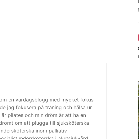
 som en vardagsblogg med mycket fokus
de jag fokusera på träning och hälsa ur
 är pilates och min dröm är att ha en
drömt om att plugga till sjuksköterska
tundersköterska inom palliativ
cialistundersköterska i akutsjukvård