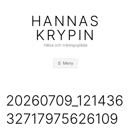
Hoppa
till
HANNAS
innehåll
KRYPIN
Hälsa och träningsglädje
Meny
20260709_121436
32717975626109