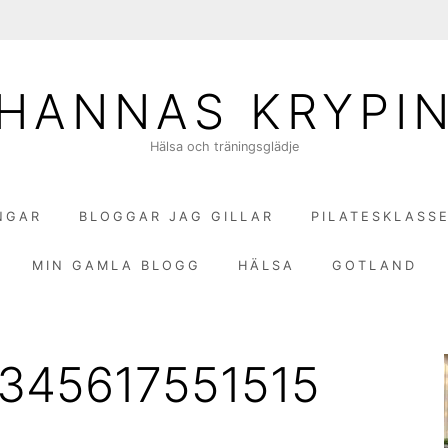
HANNAS KRYPI
Hälsa och träningsglädje
NGAR
BLOGGAR JAG GILLAR
PILATESKLASS
MIN GAMLA BLOGG
HÄLSA
GOTLAND
345617551515
1