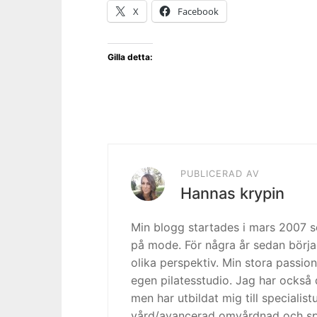
X
Facebook
Gilla detta:
PUBLICERAD AV
Hannas krypin
Min blogg startades i mars 2007
på mode. För några år sedan börja
olika perspektiv. Min stora passion
egen pilatesstudio. Jag har också 
men har utbildat mig till specialis
vård/avancerad omvårdnad och spe