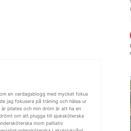
 som en vardagsblogg med mycket fokus
de jag fokusera på träning och hälsa ur
 är pilates och min dröm är att ha en
drömt om att plugga till sjuksköterska
tundersköterska inom palliativ
cialistundersköterska i akutsjukvård