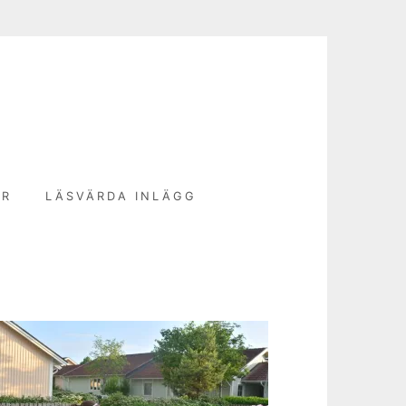
N
ER
LÄSVÄRDA INLÄGG