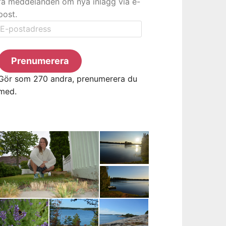
få meddelanden om nya inlägg via e-
post.
E-
postadress
Prenumerera
Gör som 270 andra, prenumerera du
med.