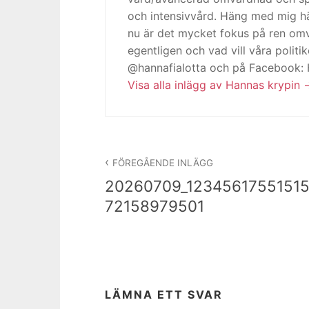
och intensivvård. Häng med mig h
nu är det mycket fokus på ren omv
egentligen och vad vill våra politi
@hannafialotta och på Facebook:
Visa alla inlägg av Hannas krypin
Inläggsnavigering
FÖREGÅENDE INLÄGG
20260709_1234561755151
72158979501
LÄMNA ETT SVAR