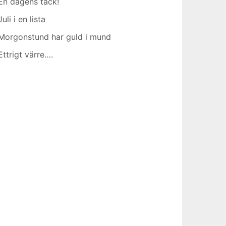
En dagens tack!
Juli i en lista
Morgonstund har guld i mund
Ettrigt värre….