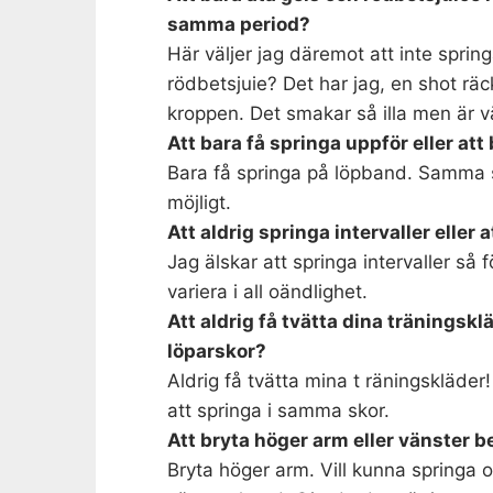
samma period?
Här väljer jag däremot att inte sprin
rödbetsjuie? Det har jag, en shot räc
kroppen. Det smakar så illa men är vä
Att bara få springa uppför eller at
Bara få springa på löpband. Samma so
möjligt.
Att aldrig springa intervaller eller 
Jag älskar att springa intervaller så fö
variera i all oändlighet.
Att aldrig få tvätta dina träningsklä
löparskor?
Aldrig få tvätta mina t räningskläder!
att springa i samma skor.
Att bryta höger arm eller vänster b
Bryta höger arm. Vill kunna springa o