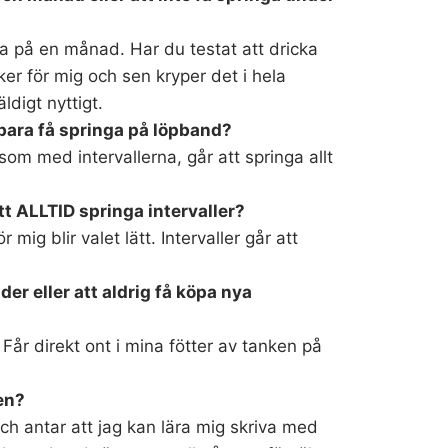
ga på en månad. Har du testat att dricka
ker för mig och sen kryper det i hela
ldigt nyttigt.
t bara få springa på löpband?
m med intervallerna, går att springa allt
att ALLTID springa intervaller?
r mig blir valet lätt. Intervaller går att
der eller att aldrig få köpa nya
 Får direkt ont i mina fötter av tanken på
en?
ch antar att jag kan lära mig skriva med