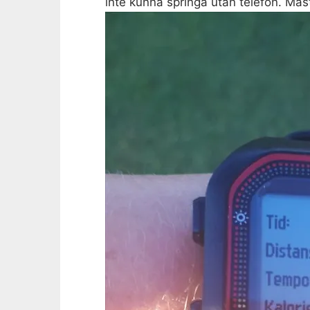
inte kunna springa utan telefon. Måst