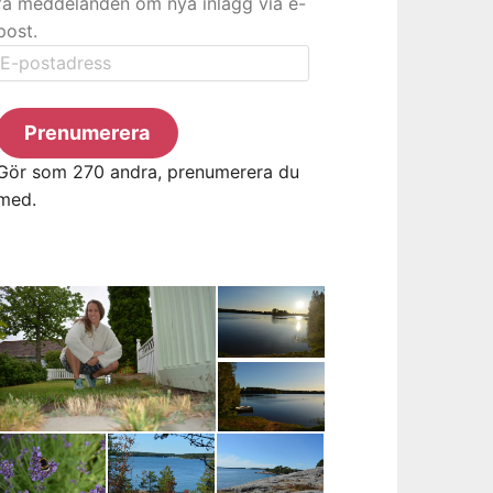
få meddelanden om nya inlägg via e-
post.
E-
postadress
Prenumerera
Gör som 270 andra, prenumerera du
med.