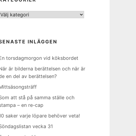
Kategorier
SENASTE INLÄGGEN
En torsdagmorgon vid köksbordet
När är bilderna berättelsen och när är
de en del av berättelsen?
Mittsäsongsträff
Som att stå på samma ställe och
stampa – en re-cap
10 saker varje löpare behöver veta!
Söndagslistan vecka 31