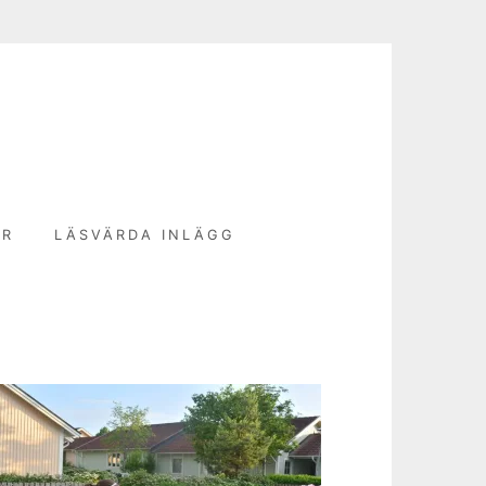
N
ER
LÄSVÄRDA INLÄGG