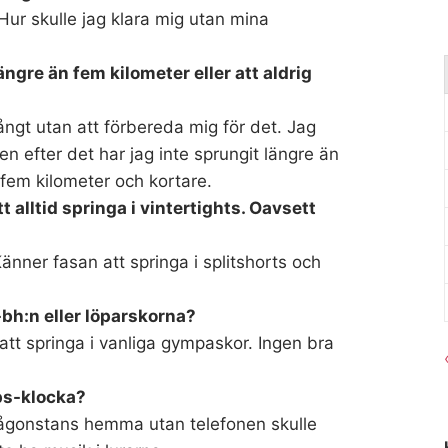
. Hur skulle jag klara mig utan mina
ängre än fem kilometer eller att aldrig
ångt utan att förbereda mig för det. Jag
 efter det har jag inte sprungit längre än
a fem kilometer och kortare.
att alltid springa i vintertights. Oavsett
. Känner fasan att springa i splitshorts och
-bh:n eller löparskorna?
att springa i vanliga gympaskor. Ingen bra
gps-klocka?
någonstans hemma utan telefonen skulle