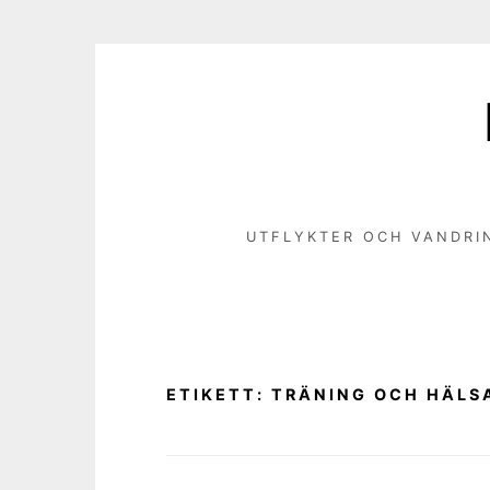
Hoppa
till
innehåll
UTFLYKTER OCH VANDRI
ETIKETT:
TRÄNING OCH HÄLS