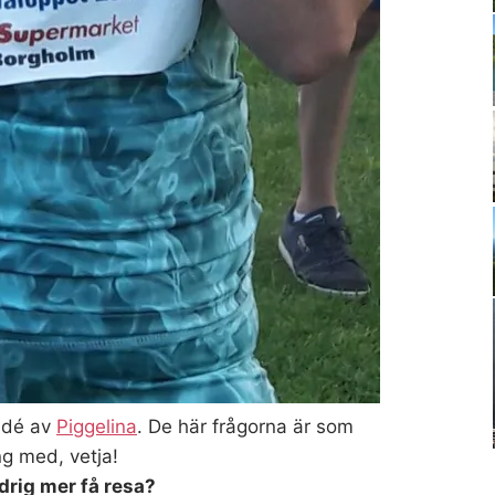
gidé av
Piggelina
. De här frågorna är som
ng med, vetja!
ldrig mer få resa?