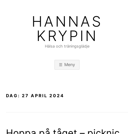
Hoppa
till
HANNAS
innehåll
KRYPIN
Hälsa och träningsglädje
Meny
DAG:
27 APRIL 2024
Hoppa på tåget – picknic