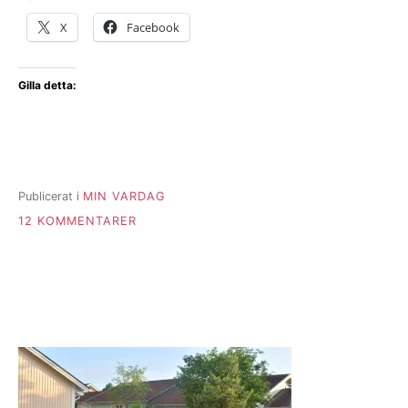
X
Facebook
Gilla detta:
Publicerat i
MIN VARDAG
TILL
12 KOMMENTARER
HOPPA
PÅ
TÅGET
–
PICKNIC