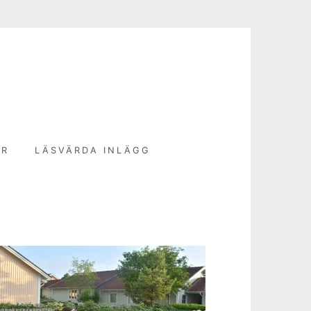
N
ER
LÄSVÄRDA INLÄGG