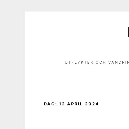
Hoppa
till
innehåll
UTFLYKTER OCH VANDRI
DAG:
12 APRIL 2024