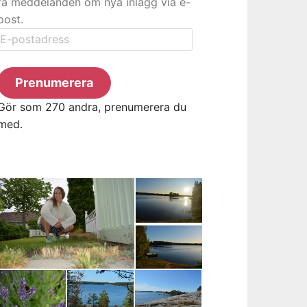
få meddelanden om nya inlägg via e-
post.
E-
postadress
Prenumerera
Gör som 270 andra, prenumerera du
med.