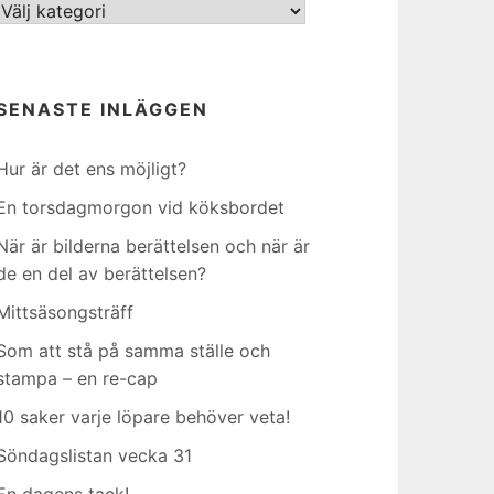
Kategorier
SENASTE INLÄGGEN
Hur är det ens möjligt?
En torsdagmorgon vid köksbordet
När är bilderna berättelsen och när är
de en del av berättelsen?
Mittsäsongsträff
Som att stå på samma ställe och
stampa – en re-cap
10 saker varje löpare behöver veta!
Söndagslistan vecka 31
En dagens tack!