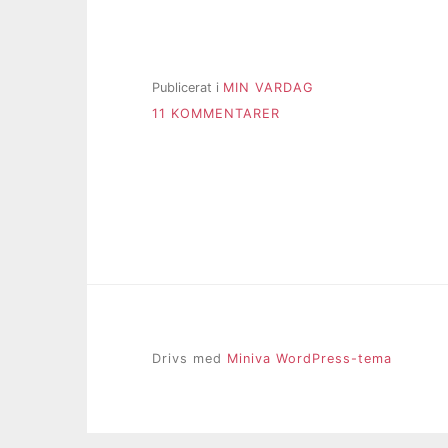
Publicerat i
MIN VARDAG
TILL
11 KOMMENTARER
FEM
EN
FREDAG
VECKA
15:
ROLIGA
FRÅGOR
Drivs med
Miniva WordPress-tema