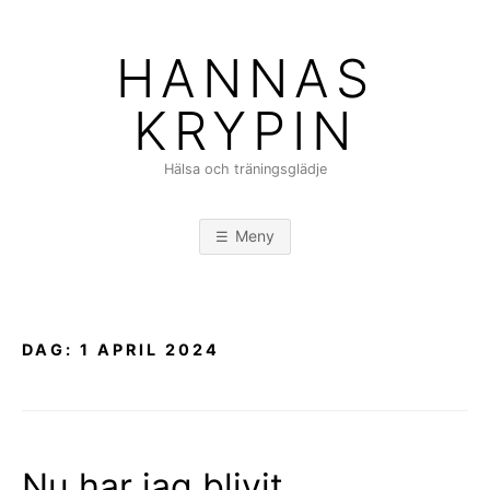
Hoppa
till
HANNAS
innehåll
KRYPIN
Hälsa och träningsglädje
Meny
DAG:
1 APRIL 2024
Nu har jag blivit