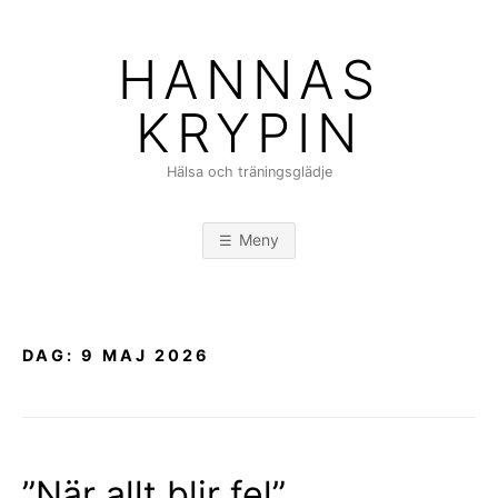
Hoppa
till
HANNAS
innehåll
KRYPIN
Hälsa och träningsglädje
Meny
DAG:
9 MAJ 2026
”När allt blir fel”