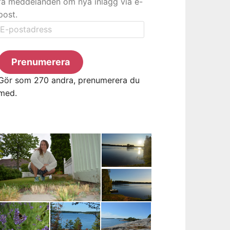
få meddelanden om nya inlägg via e-
post.
E-
postadress
Prenumerera
Gör som 270 andra, prenumerera du
med.