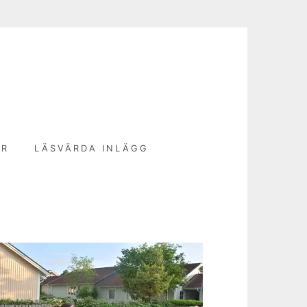
N
ER
LÄSVÄRDA INLÄGG