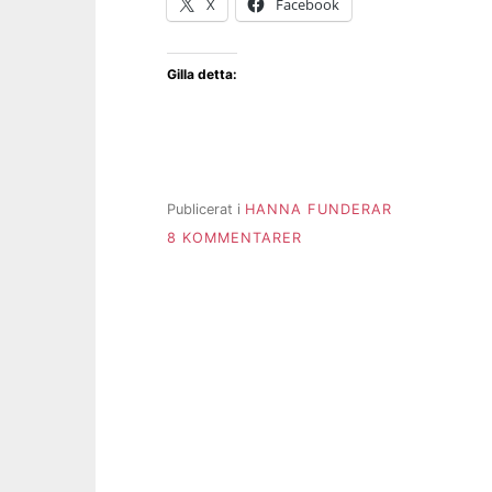
X
Facebook
Gilla detta:
Publicerat i
HANNA FUNDERAR
TILL
8 KOMMENTARER
ÄR
DET
VÄRT
DET?