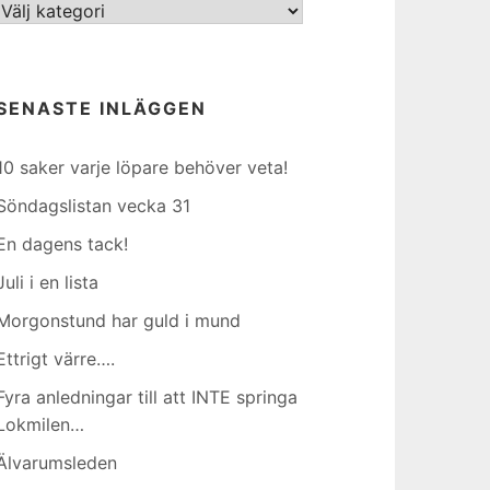
Kategorier
SENASTE INLÄGGEN
10 saker varje löpare behöver veta!
Söndagslistan vecka 31
En dagens tack!
Juli i en lista
Morgonstund har guld i mund
Ettrigt värre….
Fyra anledningar till att INTE springa
Lokmilen…
Älvarumsleden