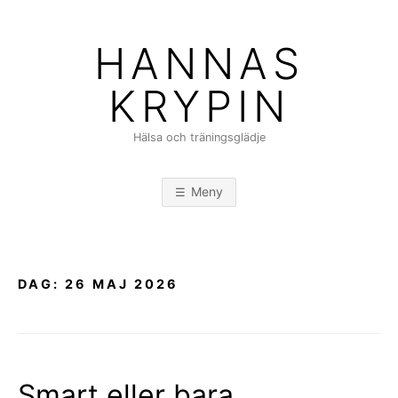
Hoppa
till
HANNAS
innehåll
KRYPIN
Hälsa och träningsglädje
Meny
DAG:
26 MAJ 2026
Smart eller bara