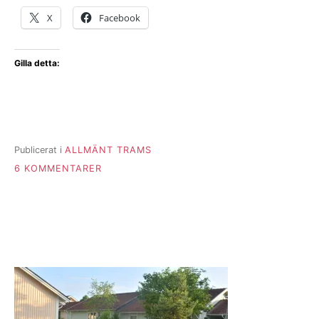
X
Facebook
Gilla detta:
Publicerat i
ALLMÄNT TRAMS
TILL
6 KOMMENTARER
HOPPA
PÅ
TÅGET
DEL
6:
SPÄNNANDE