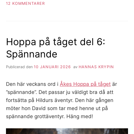
TILL
12 KOMMENTARER
PLANERINGSDAG
INFÖR
KURSERNA
Hoppa på tåget del 6:
Spännande
Publicerad den
10 JANUARI 2026
av
HANNAS KRYPIN
Den här veckans ord i
Åkes Hoppa på tåget
är
”spännande”. Det passar ju väldigt bra då att
fortsätta på Hildurs äventyr. Den här gången
möter hon David som tar med henne ut på
spännande grottäventyr. Häng med!