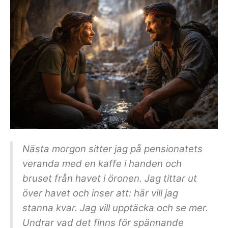
Nästa morgon sitter jag på pensionatets
veranda med en kaffe i handen och
bruset från havet i öronen. Jag tittar ut
över havet och inser att: här vill jag
stanna kvar. Jag vill upptäcka och se mer.
Undrar vad det finns för spännande