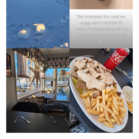
Det smakade bra med en
mugg varm choklad till
lunch. Fattades bara att en
klick men man kan inte få
allt.