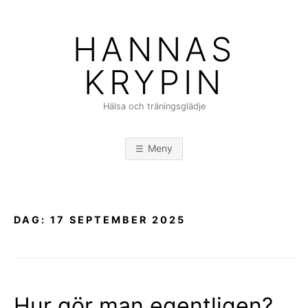
Hoppa
till
HANNAS
innehåll
KRYPIN
Hälsa och träningsglädje
Meny
DAG:
17 SEPTEMBER 2025
Hur gör man egentligen?