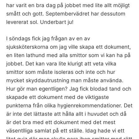
har varit en bra dag på jobbet med lite allt möjligt
smått och gott. Septembervädret har dessutom
levererat sol. Underbart ju!
I söndags fick jag frågan av en av
sjuksköterskorna om jag ville skapa ett dokument,
en liten lathund med alla smittor som vi kan ha på
jobbet. Det kan vara lite klurigt att veta vilka
smittor som måste isoleras och inte och hur
mycket skyddautrustning man måste använda.
Hur gör man egentligen? Jag fick blodad tand och
skapade ett dokument med de viktigaste
punkterna från olika hygienrekommendationer. Det
är inte det lättaste att hålla allt i huvudet och då
är det bra med ett dokument med det mest
väsentlliga samlat på ett ställe. Idag hade vi ett
litet quiz där man skulle para ihop smittor med rätt