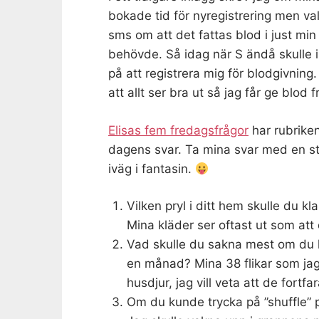
bokade tid för nyregistrering men v
sms om att det fattas blod i just mi
behövde. Så idag när S ändå skulle in
på att registrera mig för blodgivning
att allt ser bra ut så jag får ge blod 
Elisas fem fredagsfrågor
har rubriken
dagens svar. Ta mina svar med en stor
iväg i fantasin.
Vilken pryl i ditt hem skulle du kla
Mina kläder ser oftast ut som att
Vad skulle du sakna mest om du he
en månad? Mina 38 flikar som jag
husdjur, jag vill veta att de fortfa
Om du kunde trycka på ”shuffle” 