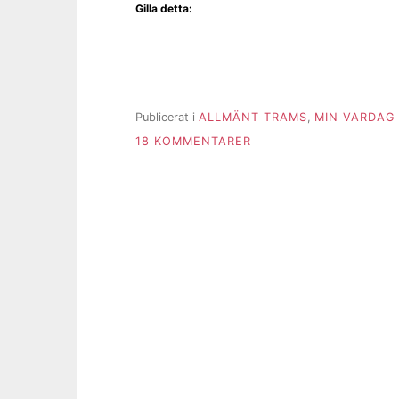
Gilla detta:
Publicerat i
ALLMÄNT TRAMS
,
MIN VARDAG
TILL
18 KOMMENTARER
FEM
EN
FREDAG
VECKA
37:
KNASIGT