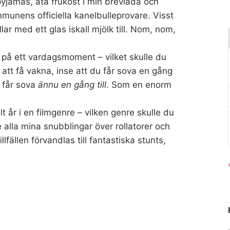
yjamas, äta frukost i min brevlåda och
unens officiella kanelbulleprovare. Visst
r med ett glas iskall mjölk till. Nom, nom,
 på ett vardagsmoment – vilket skulle du
 att få vakna, inse att du får sova en gång
u får sova
ännu en gång till
. Som en enorm
t år i en filmgenre – vilken genre skulle du
 alla mina snubblingar över rollatorer och
lfällen förvandlas till fantastiska stunts,
.