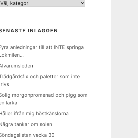
Kategorier
SENASTE INLÄGGEN
Fyra anledningar till att INTE springa
Lokmilen…
Älvarumsleden
Trädgårdsfix och paletter som inte
trivs
Solig morgonpromenad och pigg som
en lärka
Håller ifrån mig höstkänslorna
Några tankar om solen
Söndagslistan vecka 30