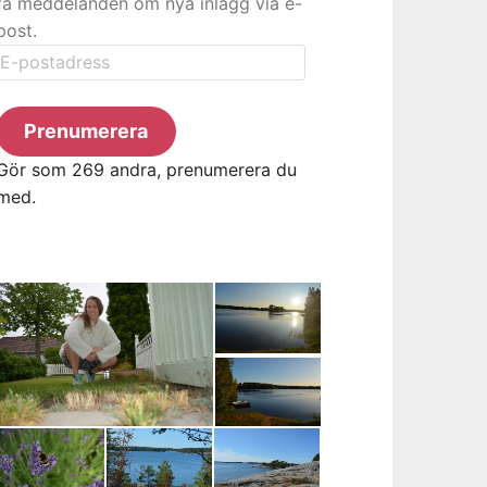
få meddelanden om nya inlägg via e-
post.
E-
postadress
Prenumerera
Gör som 269 andra, prenumerera du
med.