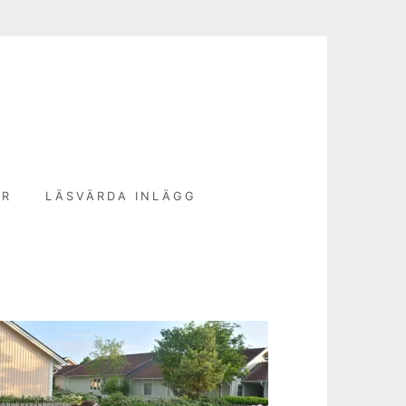
N
ER
LÄSVÄRDA INLÄGG