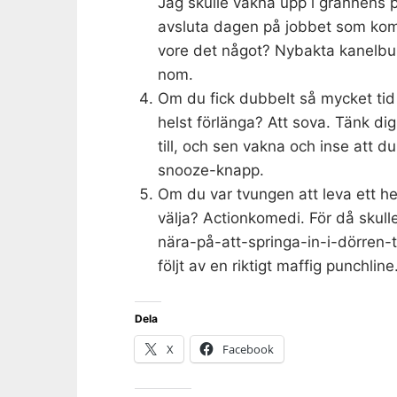
Jag skulle vakna upp i grannens p
avsluta dagen på jobbet som komm
vore det något? Nybakta kanelbulla
nom.
Om du fick dubbelt så mycket tid
helst förlänga? Att sova. Tänk dig
till, och sen vakna och inse att d
snooze-knapp.
Om du var tvungen att leva ett hel
välja? Actionkomedi. För då skulle
nära-på-att-springa-in-i-dörren-til
följt av en riktigt maffig punchline
Dela
X
Facebook