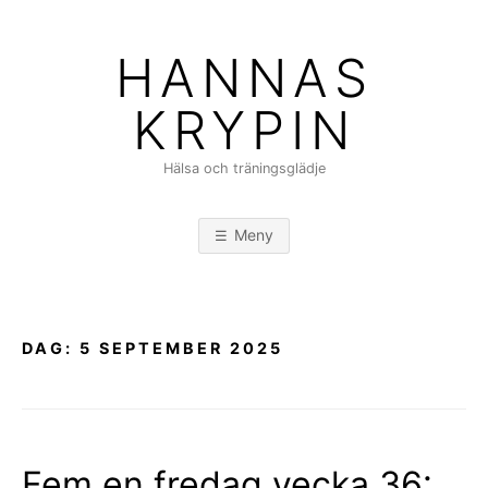
Hoppa
till
HANNAS
innehåll
KRYPIN
Hälsa och träningsglädje
Meny
DAG:
5 SEPTEMBER 2025
Fem en fredag vecka 36: