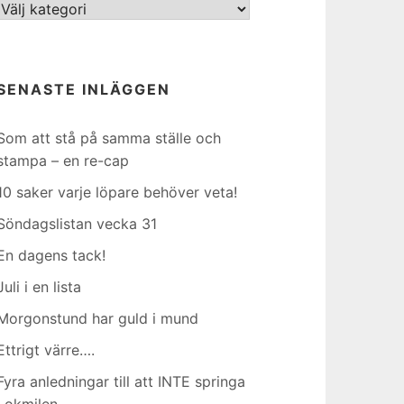
Kategorier
SENASTE INLÄGGEN
Som att stå på samma ställe och
stampa – en re-cap
10 saker varje löpare behöver veta!
Söndagslistan vecka 31
En dagens tack!
Juli i en lista
Morgonstund har guld i mund
Ettrigt värre….
Fyra anledningar till att INTE springa
Lokmilen…