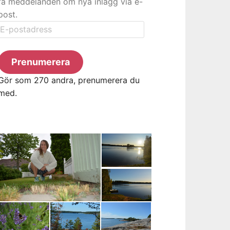
få meddelanden om nya inlägg via e-
post.
E-
postadress
Prenumerera
Gör som 270 andra, prenumerera du
med.