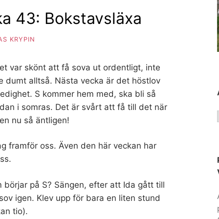
a 43: Bokstavsläxa
S KRYPIN
det var skönt att få sova ut ordentligt, inte
te dumt alltså. Nästa vecka är det höstlov
l ledighet. S kommer hem med, ska bli så
dan i somras. Det är svårt att få till det när
en nu så äntligen!
ag framför oss. Även den här veckan har
ss.
örjar på S? Sängen, efter att Ida gått till
sov igen. Klev upp för bara en liten stund
an tio).