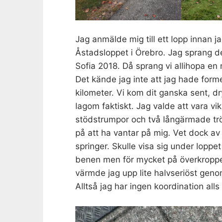
Jag anmälde mig till ett lopp innan j
Åstadsloppet i Örebro. Jag sprang 
Sofia 2018. Då sprang vi allihopa en
Det kände jag inte att jag hade forme
kilometer. Vi kom dit ganska sent, dry
lagom faktiskt. Jag valde att vara vi
stödstrumpor och två långärmade tröj
på att ha vantar på mig. Vet dock av 
springer. Skulle visa sig under loppe
benen men för mycket på överkroppen
värmde jag upp lite halvseriöst gen
Alltså jag har ingen koordination alls