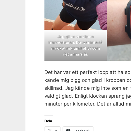
Jag gillar verkligen
finishertröjan. Det var inte så
mycket reklam heller som
det annars är.
Det här var ett perfekt lopp att ha s
kände mig pigg och glad i kroppen och
skillnad. Jag kände mig inte som en 
väldigt glad. Enligt klockan sprang j
minuter per kilometer. Det är alltid 
Dela