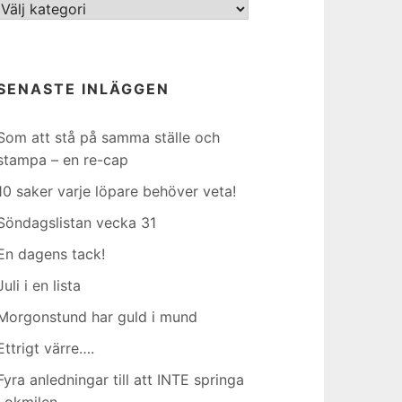
Kategorier
SENASTE INLÄGGEN
Som att stå på samma ställe och
stampa – en re-cap
10 saker varje löpare behöver veta!
Söndagslistan vecka 31
En dagens tack!
Juli i en lista
Morgonstund har guld i mund
Ettrigt värre….
Fyra anledningar till att INTE springa
Lokmilen…