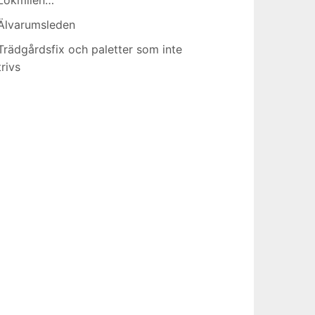
Älvarumsleden
Trädgårdsfix och paletter som inte
trivs