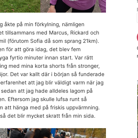
ag åkte på min förkylning, nämligen
det tillsammans med Marcus, Rickard och
 mil (förutom Sofia då som sprang 21km).
n för att göra idag, det blev fem
ga fyrtio minuter innan start. Var rätt
king med mina korta shorts från stronger,
or. Det var kallt där i början så funderade
erfarenhet att jag blir väldigt varm när jag
t sedan att jag hade alldeles lagom på
. Eftersom jag skulle lufsa runt så
om att hänga med på friskis uppvärmning.
 så det blir mycket skratt från min sida.