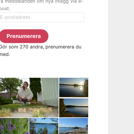
få meddelanden om nya inlägg via e-
post.
E-
postadress
Prenumerera
Gör som 270 andra, prenumerera du
med.