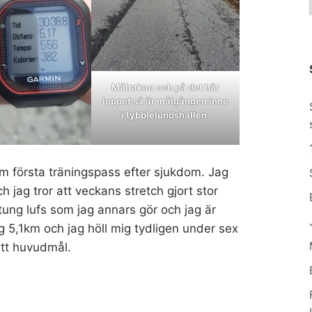
Målrakan och på det här
loppet så är målgången inne
i tybblelundshallen.
om första träningspass efter sjukdom. Jag
 jag tror att veckans stretch gjort stor
tung lufs som jag annars gör och jag är
ag 5,1km och jag höll mig tydligen under sex
mitt huvudmål.