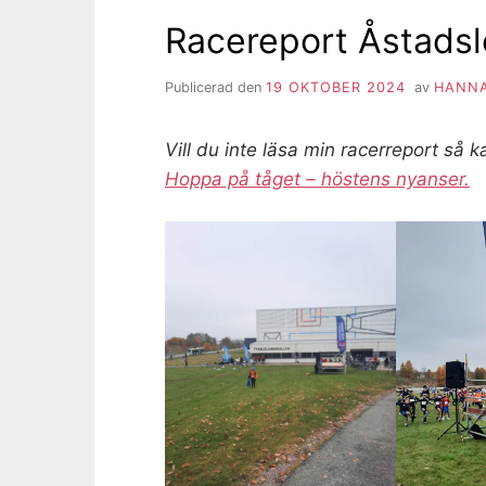
Racereport Åstads
Publicerad den
19 OKTOBER 2024
av
HANNA
Vill du inte läsa min racerreport så ka
Hoppa på tåget – höstens nyanser.