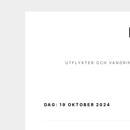
Hoppa
till
innehåll
UTFLYKTER OCH VANDRI
DAG:
19 OKTOBER 2024