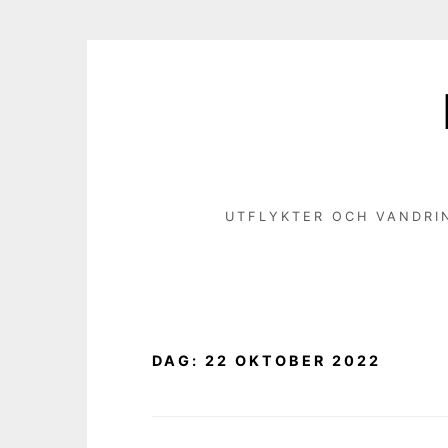
Hoppa
till
innehåll
UTFLYKTER OCH VANDRI
DAG:
22 OKTOBER 2022