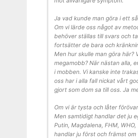
mot allvarligare symptom.
Ja vad kunde man göra i ett s
Om vi lärde oss något av meto
behöver ställas till svars och t
fortsätter de bara och kränkni
Men hur skulle man göra här? Ve
megamobb? När nästan alla, en
i mobben. Vi kanske inte traka
oss har i alla fall nickat vårt
gjort som dom sa till oss. Ja men
Om vi är tysta och låter föröva
Men samtidigt handlar det ju e
Putin, Magdalena, FHM, WHO, Pf
handlar ju först och främst om o