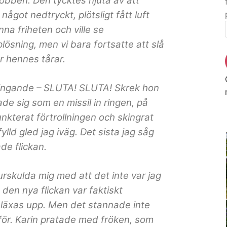
obben. Den tycktes njuta av att
got nedtryckt, plötsligt fått luft
na friheten och ville se
plösning, men vi bara fortsatte att slå
ör hennes tårar.
pringande – SLUTA! SLUTA! Skrek hon
de sig som en missil in ringen, på
nkterat förtrollningen och skingrat
ld gled jag iväg. Det sista jag såg
de flickan.
t urskulda mig med att det inte var jag
 den nya flickan var faktiskt
 läxas upp. Men det stannade inte
 för. Karin pratade med fröken, som