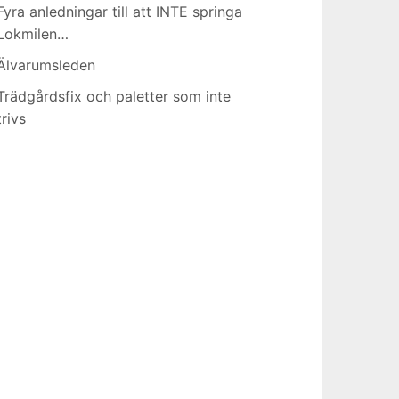
Fyra anledningar till att INTE springa
Lokmilen…
Älvarumsleden
Trädgårdsfix och paletter som inte
trivs