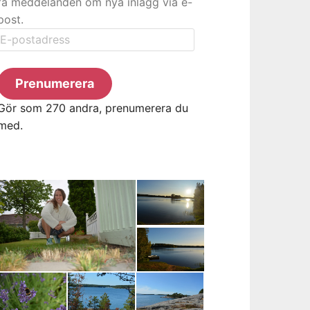
få meddelanden om nya inlägg via e-
post.
E-
postadress
Prenumerera
Gör som 270 andra, prenumerera du
med.