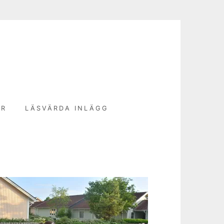
N
ER
LÄSVÄRDA INLÄGG