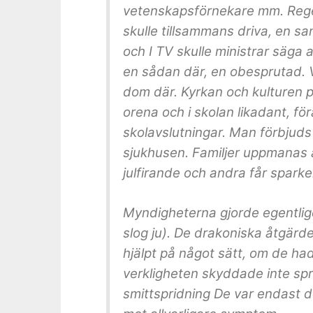
vetenskapsförnekare mm. Rege
skulle tillsammans driva, en 
och I TV skulle ministrar säga 
en sådan där, en obesprutad. 
dom där. Kyrkan och kulturen p
orena och i skolan likadant, fö
skolavslutningar. Man förbjuds 
sjukhusen. Familjer uppmanas at
julfirande och
andra får sparke
Myndigheterna gjorde egentlig
slog ju). De drakoniska åtgärd
hjälpt på något sätt, om de ha
verkligheten skyddade inte spr
smittspridning De var endast 