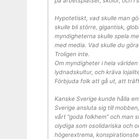
på arbetsplatser, skolor, och i 
Hypotetiskt, vad skulle man g
skulle bli större, gigantisk, gl
myndigheterna skulle spela m
med media. Vad skulle du göra
Troligen inte.
Om myndigheter i hela världen
lydnadskultur, och kräva lojali
Förbjuda folk att gå ut, att träf
Kanske Sverige kunde hålla emot
Sverige ansluta sig till mobbe
vårt ”goda folkhem” och man sk
olydiga som osolidariska och 
högerextrema, konspirationsteor