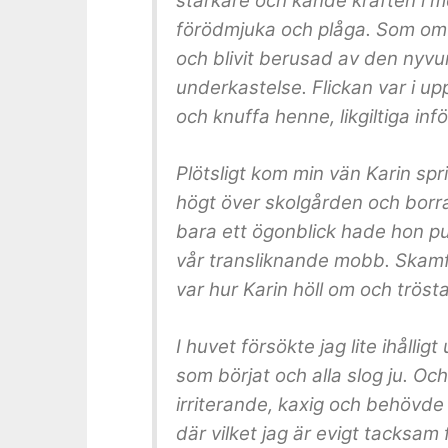
starkare och kände kraften i m
förödmjuka och plåga. Som om nå
och blivit berusad av den nyvun
underkastelse. Flickan var i up
och knuffa henne, likgiltiga inf
Plötsligt kom min vän Karin s
högt över skolgården och borra
bara ett ögonblick hade hon pu
vår transliknande mobb. Skamfyl
var hur Karin höll om och trösta
I huvet försökte jag lite ihållig
som börjat och alla slog ju. Och
irriterande, kaxig och behövde
där vilket jag är evigt tacksam