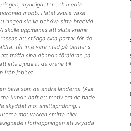
ringen, myndigheter och media
samordnad mobb. Hatet skulle växa
att ”Ingen skulle behöva sitta bredvid
Vi skulle uppmanas att sluta krama
ressas att stänga sina portar för de
räldrar får inte vara med på barnens
att träffa sina döende föräldrar, på
t inte bjuda in de orena till
n från jobbet.
en bara som de andra länderna (Alla
erna kunde haft ett motiv om de hade
de skyddat mot smittspridning. I
utorna mot varken smitta eller
designade i förhoppningen att skydda