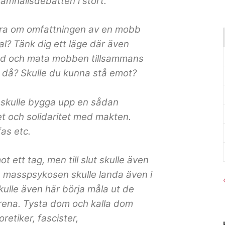
samhällsdebatten i stort.
öra om omfattningen av en mobb
obal? Tänk dig ett läge där även
ed och mata mobben tillsammans
 då? Skulle du kunna stå emot?
 skulle bygga upp en sådan
tet och solidaritet med makten.
fas etc.
 ett tag, men till slut skulle även
n, masspsykosen skulle landa även i
ulle även här börja måla ut de
orena. Tysta dom och kalla dom
etiker, fascister,