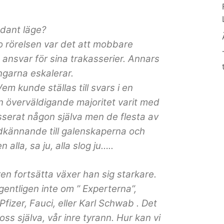
ådant läge?
o rörelsen var det att mobbare
a ansvar för sina trakasserier. Annars
ngarna eskalerar.
m kunde ställas till svars i en
 överväldigande majoritet varit med
sserat någon själva men de flesta av
 godkännande till galenskaperna och
 alla, sa ju, alla slog ju…..
ren fortsätta växer han sig starkare.
gentligen inte om ” Experterna”,
izer, Fauci, eller Karl Schwab . Det
ss själva, vår inre tyrann. Hur kan vi